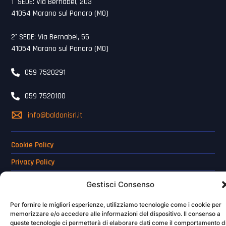
1° SEDE: Via Bernabei, 203
41054 Marano sul Panaro (MO)
2° SEDE: Via Bernabei, 55
41054 Marano sul Panaro (MO)
059 7520291
059 7520100
info@baldonisrl.it
Cookie Policy
Privacy Policy
Termini e Condizioni d’Uso del Sito
Gestisci Consenso
Baldoni s.r.l. | P.I. IT03042610364 | Credits:
Per fornire le migliori esperienze, utilizziamo tecnologie come i cookie per
memorizzare e/o accedere alle informazioni del dispositivo. Il consenso a
www.excellentmarketing.it
queste tecnologie ci permetterà di elaborare dati come il comportamento d